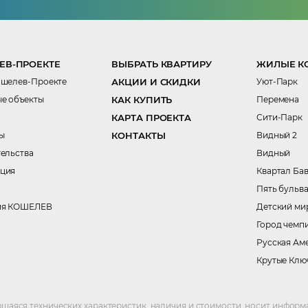
ЕВ-ПРОЕКТЕ
ВЫБРАТЬ КВАРТИРУ
ЖИЛЫЕ К
ошелев-Проекте
АКЦИИ И СКИДКИ
Уют-Парк
е объекты
КАК КУПИТЬ
Перемена
КАРТА ПРОЕКТА
Сити-Парк
ы
КОНТАКТЫ
Видный 2
тельства
Видный
ция
Квартал Ба
Пять бульв
ия КОШЕЛЕВ
Детский ми
Город чемп
Русская Ам
Крутые Клю
щаяся технических характеристик, наличия и стоимости, носит информ