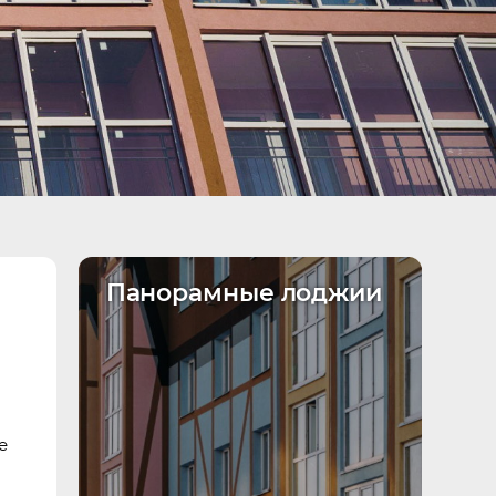
Панорамные лоджии
я
е