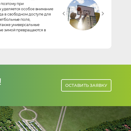
 поэтому при
 уделяется особое внимание
а в свободном доступе для
етбольные поля,
 также универсальные
ые зимой превращаются в
!
ОСТАВИТЬ ЗАЯВКУ