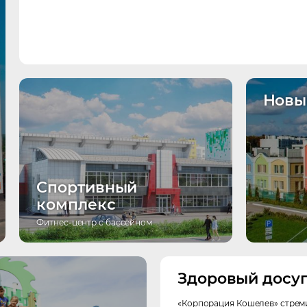
Новы
Спортивный
комплекс
Фитнес-центр с бассейном
Здоровый досу
«Корпорация Кошелев» стреми