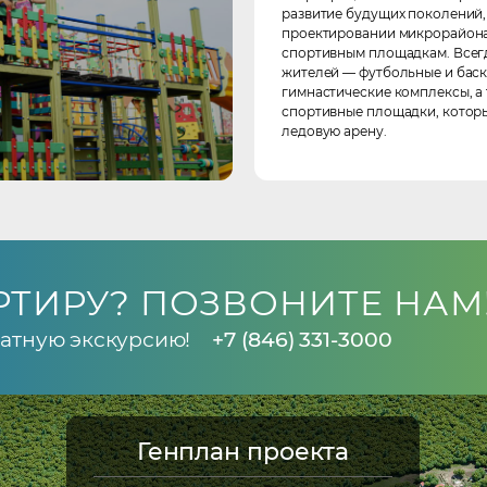
развитие будущих поколений,
проектировании микрорайона
спортивным площадкам. Всегд
жителей — футбольные и баск
гимнастические комплексы, а
спортивные площадки, котор
ледовую арену.
РТИРУ? ПОЗВОНИТЕ НАМ
атную экскурсию!
+7 (846) 331-3000
Генплан проекта