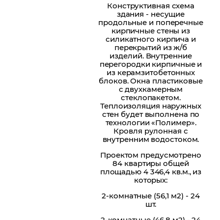
Конструктивная схема
здания - несущие
продольные и поперечные
кирпичные стены из
силикатного кирпича и
перекрытий из ж/б
изделий. Внутренние
перегородки кирпичные и
из керамзитобетонных
блоков. Окна пластиковые
с двухкамерным
стеклопакетом.
Теплоизоляция наружных
стен будет выполнена по
технологии «Полимер».
Кровля рулонная с
внутренним водостоком.
Проектом предусмотрено
84 квартиры общей
площадью 4 346,4 кв.м., из
которых:
2-комнатные (56,1 м2) - 24
шт.
2-комнатные (46,8 м2) - 24