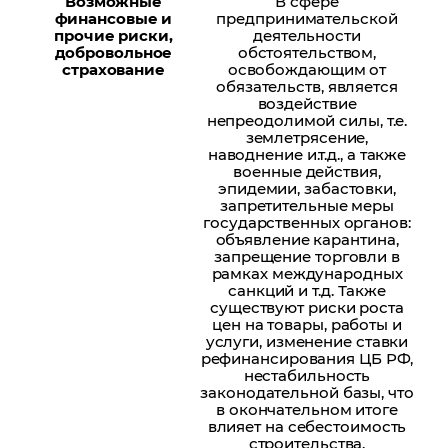
Возможные
В сфере
финансовые и
предпринимательской
прочие риски,
деятельности
добровольное
обстоятельством,
страхование
освобождающим от
обязательств, является
воздействие
непреодолимой силы, т.е.
землетрясение,
наводнение и.т.д., а также
военные действия,
эпидемии, забастовки,
запретительные меры
государственных органов:
объявление карантина,
запрещение торговли в
рамках международных
санкций и т.д. Также
существуют риски роста
цен на товары, работы и
услуги, изменение ставки
рефинансирования ЦБ РФ,
нестабильность
законодательной базы, что
в окончательном итоге
влияет на себестоимость
строительства.